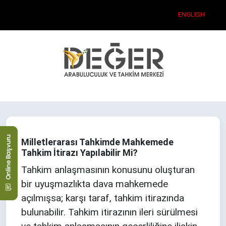
ENGLISH
Hakkımızda
Arabuluculuk Nedir?
Tahkim Nedir?
Zorunlu Arabuluculuk
Arabuluculuk Başvurusu
Kadromuz
Türk Hukukunda Arabuluculuk
Türk Hukukunda Tahkim
İhtiyari Arabuluculuk
Tahkim Başvurusu
İhtiyari Arabuluculuk
Arabuluculuk ve Tahkimde
Kariyer Başvurusu
Taraf Vekilliği
Zorunlu Arabuluculuk
Arabuluculuk Görüşme Odaları
Eğitim
Milletlerarası Tahkimde Mahkemede
Tahkim İtirazı Yapılabilir Mi?
Tahkim anlaşmasının konusunu oluşturan
bir uyuşmazlıkta dava mahkemede
açılmışsa; karşı taraf, tahkim itirazında
bulunabilir. Tahkim itirazının ileri sürülmesi